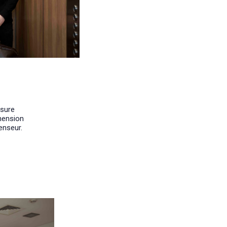
ssure
hension
enseur.