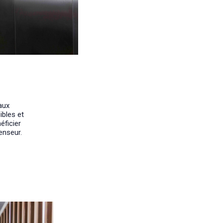
aux
ibles et
éficier
censeur.