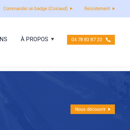
Commander un badge (Coicaud)
Recrutement
ONS
À PROPOS
04 78 83 87 20
Nous découvrir