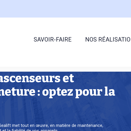
SAVOIR-FAIRE
NOS RÉALISATI
ascenseurs et
ture : optez pour la
-Sealift met tout en œuvre, en matière de maintenance,
t la fiabilité de vos appareils.